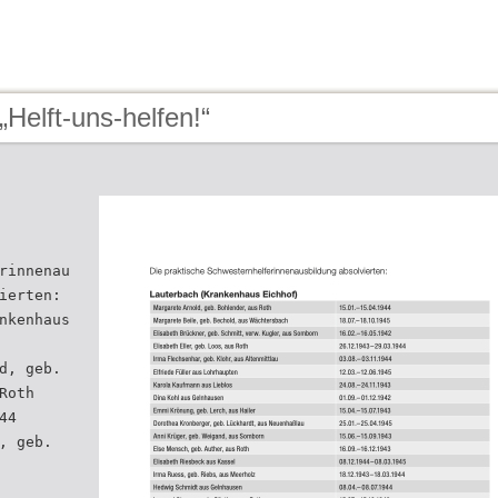
„Helft-uns-helfen!“
rinnenau
ierten:
nkenhaus
d, geb.
Roth
44
, geb.