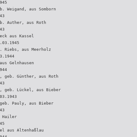
945
b. Weigand, aus Somborn
43
b. Auther, aus Roth
43
eck aus Kassel
.03.1945
. Riebs, aus Meerholz
3.1944
aus Gelnhausen
944
, geb. Günther, aus Roth
43
, geb. Lückel, aus Bieber
03.1943
geb. Pauly, aus Bieber
43
 Hailer
45
el aus Altenhaßlau
944