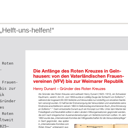
„Helft-uns-helfen!“
 Roten
-
 Frauen-
bis zur
ik
Gründer
es
 Roten
ltweit
825–