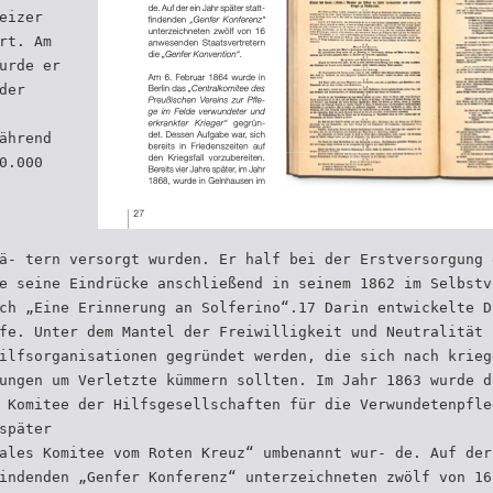
eizer
rt. Am
urde er
der
ährend
0.000
ä- tern versorgt wurden. Er half bei der Erstversorgung 
e seine Eindrücke anschließend in seinem 1862 im Selbstv
ch „Eine Erinnerung an Solferino“.17 Darin entwickelte D
fe. Unter dem Mantel der Freiwilligkeit und Neutralität 
ilfsorganisationen gegründet werden, die sich nach krieg
ungen um Verletzte kümmern sollten. Im Jahr 1863 wurde d
 Komitee der Hilfsgesellschaften für die Verwundetenpfle
später
ales Komitee vom Roten Kreuz“ umbenannt wur- de. Auf der
indenden „Genfer Konferenz“ unterzeichneten zwölf von 16