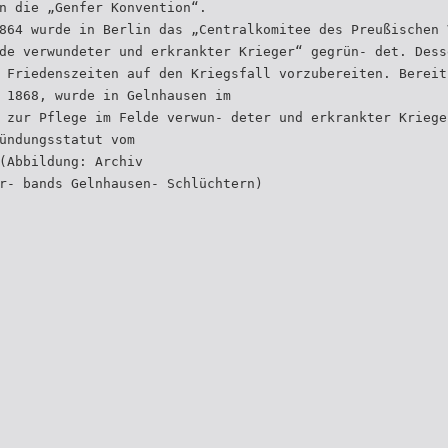
n die „Genfer Konvention“.
864 wurde in Berlin das „Centralkomitee des Preußischen 
de verwundeter und erkrankter Krieger“ gegrün- det. Dess
 Friedenszeiten auf den Kriegsfall vorzubereiten. Bereit
 1868, wurde in Gelnhausen im
 zur Pflege im Felde verwun- deter und erkrankter Kriege
ündungsstatut vom
(Abbildung: Archiv
r- bands Gelnhausen- Schlüchtern)