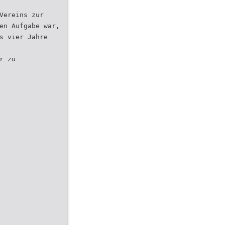
Vereins zur
en Aufgabe war,
s vier Jahre
r zu