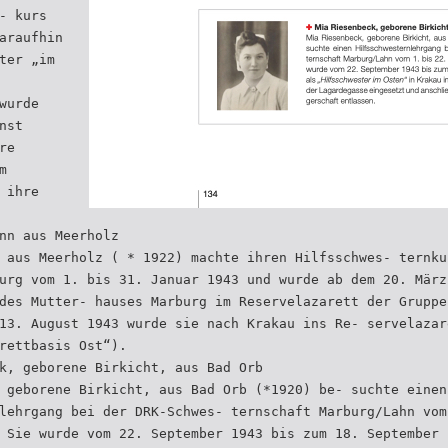
- kurs
araufhin
ter „im
wurde
nst
re
m
 ihre
nn aus Meerholz
 aus Meerholz ( * 1922) machte ihren Hilfsschwes- ternku
urg vom 1. bis 31. Januar 1943 und wurde ab dem 20. März
des Mutter- hauses Marburg im Reservelazarett der Gruppe
13. August 1943 wurde sie nach Krakau ins Re- servelazar
rettbasis Ost“).
k, geborene Birkicht, aus Bad Orb
 geborene Birkicht, aus Bad Orb (*1920) be- suchte einen
lehrgang bei der DRK-Schwes- ternschaft Marburg/Lahn vom
 Sie wurde vom 22. September 1943 bis zum 18. September 