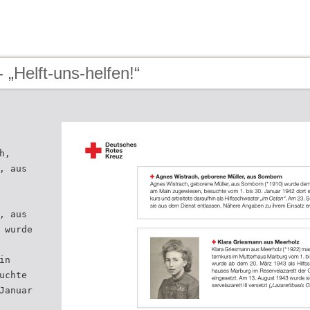
 „Helft-uns-helfen!“
h,
, aus
, aus
 wurde
in
uchte
Januar