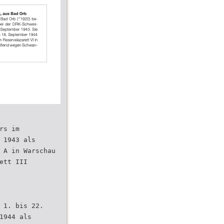
rs im
 1943 als
 A in Warschau
ett III
 1. bis 22.
1944 als