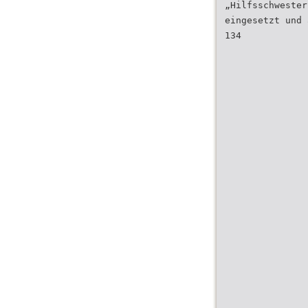
„Hilfsschwester
eingesetzt und 
134